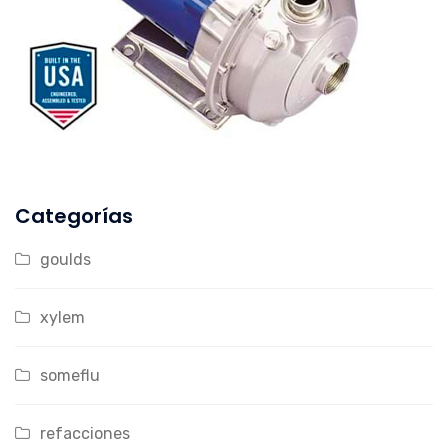
Categorías
goulds
xylem
someflu
refacciones