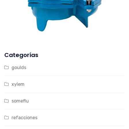
Categorías
goulds
xylem
someflu
refacciones